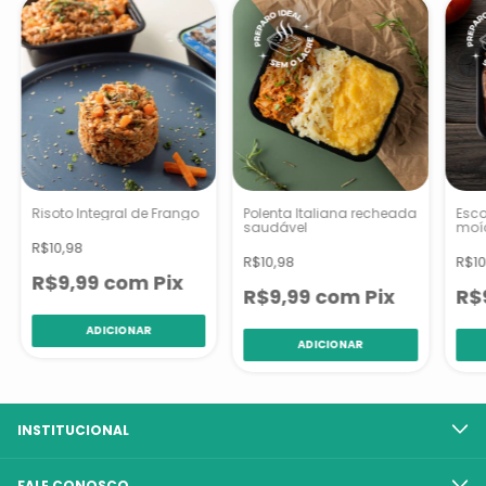
Risoto Integral de Frango
Polenta Italiana recheada
Esco
saudável
moí
R$10,98
R$10,98
R$10
R$9,99
com
Pix
R$9,99
com
Pix
R$
INSTITUCIONAL
FALE CONOSCO